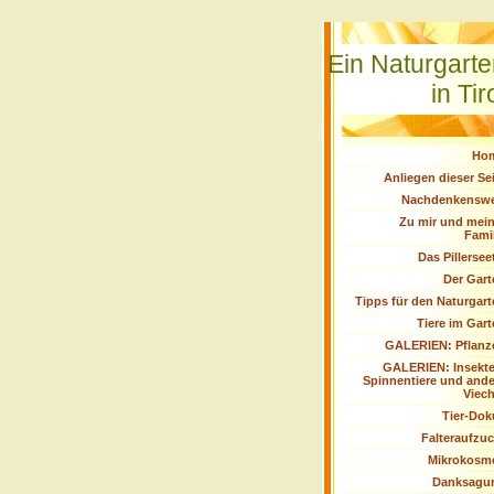
Ein Naturgart
in Tir
Ho
Anliegen dieser Se
Nachdenkenswe
Zu mir und mein
Fami
Das Pillersee
Der Gart
Tipps für den Naturgar
Tiere im Gar
GALERIEN: Pflanz
GALERIEN: Insekte
Spinnentiere und ande
Viech
Tier-Dok
Falteraufzuc
Mikrokosm
Danksagu