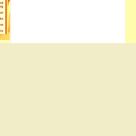
nd
ng
tur
ks
um
tz