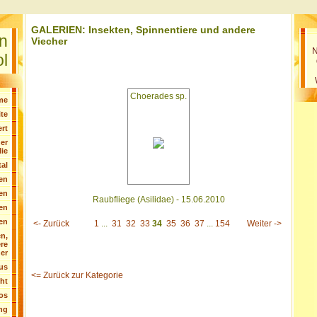
GALERIEN: Insekten, Spinnentiere und andere
en
Viecher
N
ol
Choerades sp.
me
ite
rt
er
lie
tal
en
ten
Raubfliege (Asilidae) - 15.06.2010
ten
en
<- Zurück
1
...
31
32
33
34
35
36
37
...
154
Weiter ->
n,
re
er
us
<= Zurück zur Kategorie
ht
os
ng