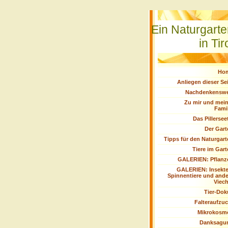
Ein Naturgart
in Tir
Ho
Anliegen dieser Se
Nachdenkenswe
Zu mir und mein
Fami
Das Pillersee
Der Gart
Tipps für den Naturgar
Tiere im Gar
GALERIEN: Pflanz
GALERIEN: Insekte
Spinnentiere und ande
Viech
Tier-Dok
Falteraufzuc
Mikrokosm
Danksagu