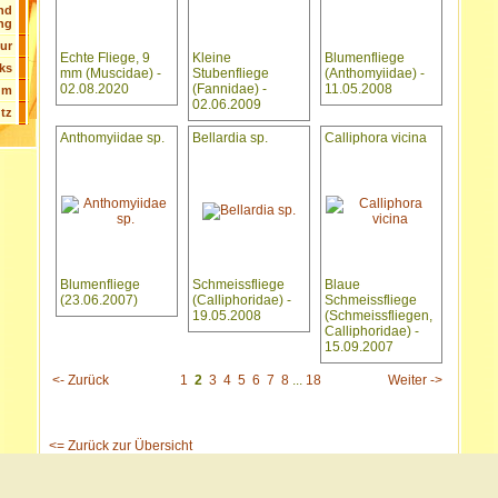
nd
ng
tur
Echte Fliege, 9
Kleine
Blumenfliege
ks
mm (Muscidae) -
Stubenfliege
(Anthomyiidae) -
02.08.2020
(Fannidae) -
11.05.2008
um
02.06.2009
tz
Anthomyiidae sp.
Bellardia sp.
Calliphora vicina
Blumenfliege
Schmeissfliege
Blaue
(23.06.2007)
(Calliphoridae) -
Schmeissfliege
19.05.2008
(Schmeissfliegen,
Calliphoridae) -
15.09.2007
<- Zurück
1
2
3
4
5
6
7
8
...
18
Weiter ->
<= Zurück zur Übersicht