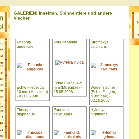
GALERIEN: Insekten, Spinnentiere und andere
en
Viecher
N
ol
Phaonia
Pyrellia vivida
Stromoxys
me
angelicae
calcitrans
ite
rt
er
lie
tal
en
Echte Fliege, 4-5
ten
Echte Fliege, ca.
mm (Muscidae) -
Wadenstecher
ten
10 mm (Muscidae)
15.05.2008
(Echte Fliegen,
- 03.08.2008
Muscidae) -
en
02.10.2007
n,
re
Thricops
Fannia cf.
Hylemya
er
diaphanus
canicularis
nigrimana
us
ht
os
ng